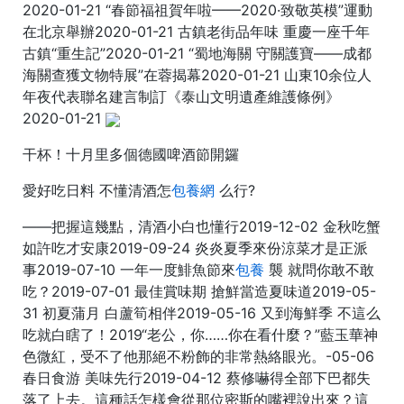
2020-01-21 “春節福祖賀年啦——2020·致敬英模”運動
在北京舉辦2020-01-21 古鎮老街品年味 重慶一座千年
古鎮“重生記”2020-01-21 “蜀地海關 守關護寶——成都
海關查獲文物特展”在蓉揭幕2020-01-21 山東10余位人
年夜代表聯名建言制訂《泰山文明遺產維護條例》
2020-01-21
干杯！十月里多個德國啤酒節開鑼
愛好吃日料 不懂清酒怎
包養網
么行?
——把握這幾點，清酒小白也懂行2019-12-02 金秋吃蟹
如許吃才安康2019-09-24 炎炎夏季來份涼菜才是正派
事2019-07-10 一年一度鯡魚節來
包養
襲 就問你敢不敢
吃？2019-07-01 最佳賞味期 搶鮮當造夏味道2019-05-
31 初夏蒲月 白蘆筍相伴2019-05-16 又到海鮮季 不這么
吃就白瞎了！2019“老公，你……你在看什麼？”藍玉華神
色微紅，受不了他那絕不粉飾的非常熱絡眼光。-05-06
春日食游 美味先行2019-04-12 蔡修嚇得全部下巴都失
落了上去。這種話怎樣會從那位密斯的嘴裡說出來？這