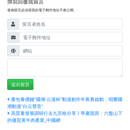
撰寫回覆或留言
發佈留言必須填寫的電子郵件地址不會公開。
文
上
臺包養價錢“國潮·云漫杯”動漫創作年夜賽啟動，唱響國
一
潮動漫“白云聲音”
章
篇
下
高質量發展調研行去九宮格分享丨寧夏固原：六盤山下
文
一
導
的優質黃牛肉產業_中國網
章
篇