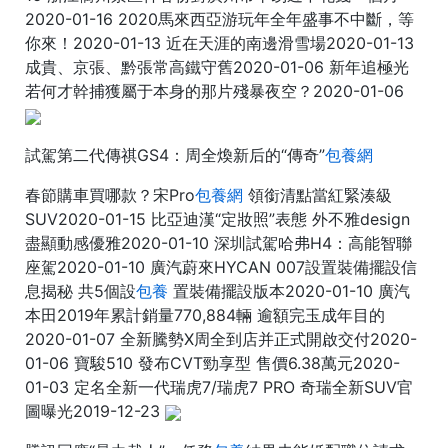
2020-01-16 2020馬來西亞游玩年全年盛事不中斷，等
你來！2020-01-13 近在天涯的南邊滑雪場2020-01-13
成貴、京張、黔張常高鐵守舊2020-01-06 新年追極光
若何才幹捕獲屬于本身的那片殘暴夜空？2020-01-06
試駕第二代傳祺GS4：周全煥新后的“傳奇”
包養網
春節購車買哪款？宋Pro
包養網
領銜清點當紅緊湊級
SUV2020-01-15 比亞迪漢“定妝照”表態 外不雅design
盡顯動感優雅2020-01-10 深圳試駕哈弗H4：高能智聯
座駕2020-01-10 廣汽蔚來HYCAN 007設置裝備擺設信
息揭秘 共5個設
包養
置裝備擺設版本2020-01-10 廣汽
本田2019年累計銷量770,884輛 逾額完玉成年目的
2020-01-07 全新騰勢X周全到店并正式開啟交付2020-
01-06 寶駿510 發布CVT勁享型 售價6.38萬元2020-
01-03 ​定名全新一代瑞虎7/瑞虎7 PRO 奇瑞全新SUV官
圖曝光2019-12-23