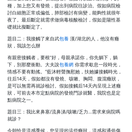
種，加上您又有發燒，提出到病院往診治。假如病院檢
討白細胞正常或偏低，肺部檢討有病變，能夠性就很年
夜了。最后斷定就需求做病毒核酸檢討，假如是陽性基
礎就比擬斷定了。
題目二：我接觸了來自武
包養
漢/湖北的人，他沒有癥
狀，我該怎么辦
有親密接觸者，要根“好，母親承諾你，你先躺下，躺
下，別那麼衝動。大夫說
包養網
你需求歇息一段時光，
情感不要有動搖。”藍沐輕聲撫慰她，扶她據接觸時光，
往后14天，假如都沒有發燒、咳嗽、胸悶、腹瀉癥狀，
是可以無需再就診檢討。假如接觸后14天內呈現上述癥
狀，可前去本市定點病院的發燒門診就醫，我院也是定
點病院之一。
題目三：我比來鼻塞/流鼻涕/咳嗽/乏力…需求來病院嗎
就診？
今朝恰是流感季候，您呈現的這些癥狀，流感和通俗傷