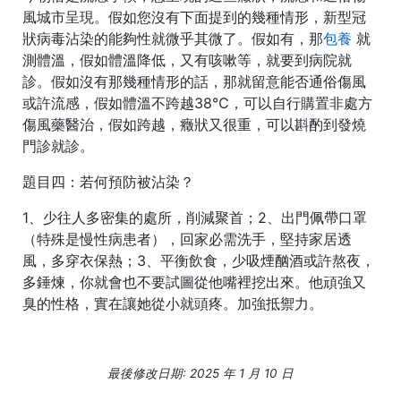
風城市呈現。假如您沒有下面提到的幾種情形，新型冠
狀病毒沾染的能夠性就微乎其微了。假如有，那
包養
就
測體溫，假如體溫降低，又有咳嗽等，就要到病院就
診。假如沒有那幾種情形的話，那就留意能否通俗傷風
或許流感，假如體溫不跨越38℃，可以自行購置非處方
傷風藥醫治，假如跨越，癥狀又很重，可以斟酌到發燒
門診就診。
題目四：若何預防被沾染？
1、少往人多密集的處所，削減聚首；2、出門佩帶口罩
（特殊是慢性病患者），回家必需洗手，堅持家居透
風，多穿衣保熱；3、平衡飲食，少吸煙酗酒或許熬夜，
多錘煉，你就會也不要試圖從他嘴裡挖出來。他頑強又
臭的性格，實在讓她從小就頭疼。加強抵禦力。
最後修改日期: 2025 年 1 月 10 日