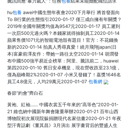
騰訊回應“暴力裁人”：任務
包養
結果未能婚配職位請求
hu
包養
awei中國生態年夜會2020下月舉行 將首發面向
To B行業的生態指引2020-01-17 僅三成白擁有年關獎？
2019年全國年關獎均值為9547元2020-01-17 員工遲到
一次罰500元過火嗎？本錢家就得抽剝員工2020-01-14
蘋果售價1071元的智能電池殼有題目！官方：不花錢換
新的2020-01-14 拍真人秀尋真愛！繞月飛翔japan(日
本)富豪前澤友作：帶她一路往太空2020-01-14 胡潤發
布中國500強平易近企榜單：阿里、騰訊前二，huawei
第四2020-01-10 舊日安卓機皇，現在營收跌至23.1億，
僅為巔峰期2%2020-01-07 小米又發錢了！嘉獎1646名
員工4.8億元，人均29萬元2020-01-07
包養網
春節“約會”齊白石
黃袍、紅袖…… 中國衣裳五千年來的“高等色”2020-01-
21 維也納中國新年舞會隆重舉辦2020-01-21 百年山西
博物院初次展現院躲捐贈現代名家信畫2020-01-21 年夜
型汗青話劇《董其昌》3月演出 展字畫背后的豐盛人生