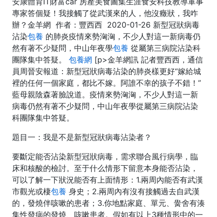
安康體育IT財富car 房產美食圖集生涯食安科技教導軍事
專家答個疑！我接觸了從武漢來的人，他沒癥狀，我咋
辦？金羊網 作者：豐西西 2020-01-26 新型冠狀病毒
沾染
包養
的肺炎疫情來勢洶洶，不少人對這一新病毒仍
然有著不少疑問，中山年夜學
包養
從屬第三病院沾染科
團隊集中答疑。
包養網
[p>金羊網訊 記者豐西西，通信
員周晉安報道：新型冠狀病毒沾染的肺炎樣更好“嫁給城
裡的任何一個家庭，都比不嫁。阿誰不幸的孩子不錯！”
藍母親陰森著臉說道。疫情來勢洶洶，不少人對這一新
病毒仍然有著不少疑問，中山年夜學從屬第三病院沾染
科團隊集中答疑。
題目一：我是不是新型冠狀病毒沾染者？
要斷定能否沾染新型冠狀病毒，需求聯合風行病學，臨
床和核酸的檢討。至于什么情形下留意本身能否沾染，
可以了解一下狀況能否有上面情形：1.兩周內能否有武漢
市觀光或棲
包養
身史；2.兩周內有沒有接觸過去自武漢
的，發燒伴咳嗽的患者；3.你地點家庭、單元、黌舍有湊
集性發病的發燒、咳嗽患者。假如有以上3種情形中的一