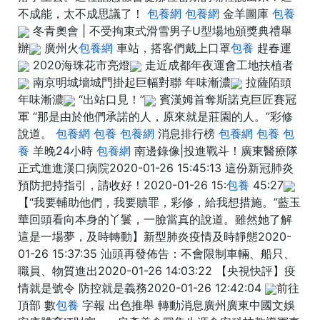
不成能，太不成思議了！
包養網
包養網
金羊圖庫
包養
冬青奧會 | 不受拘束式滑雪男子U型場地頒獎典禮舉
辦
廣州火
包養網
車站，搭客們戴上口罩
包養
趕春運
2020海珠花市亮燈
走近成都年夜運會工地扶植者
南京明城墻城門掛起巨幅對聯 年味漸濃
拉薩陌頭
年味漸濃
“出站口見！”
賓漢姆首奪斯諾克巨匠賽冠
軍 “那是由於他們承諾的人，原來就是莊園的人。”彩修
說道。
包養網
包養
包養網
消息排行榜
包養網
包養
包
養
羊晚24小時
包養網
南邊錄像|投進戰斗！廣東醫療隊
正式進進漢口病院2020-01-26 15:45:13 這份新冠肺炎
預防把持指引，請收好！2020-01-26 15:
包養
45:27
【“我要輔助他們，我要贖罪，彩修，給我想措施。”藍玉
華回頭看向本身的丫鬟，一臉當真的說道。雖然她了解
這是一場夢，及時轉動】新型肺炎疫情及時靜態2020-
01-26 15:37:35 汕頭再發佈告：不會限制車輛、船只、
職員、物質進出2020-01-26 14:03:22 【央視快評】疫
情就是號令 防控就是義務2020-01-26 12:42:04
前往
頂部 數
包養
字報 出色推舉 轉動消息廣州廣東中國文娛