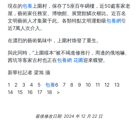
現在的
包養
上圍村，保存了5座百年碉樓，近50處客家老
屋，藝術家任務室、博物館、展覽館鱗次櫛比。近百名
文明藝術人才集聚于此。各類特點文明運動吸
包養網
引
近7萬人次介入。
在濃烈的藝術氣味中，上圍村煥發了重生。
與此同時，“上圍樣本”被不竭進修推行，周邊的俄地嚇、
茜坑等客家古村也正在
包養網 花圃
迎來蝶變。
新華社記者 梁旭 攝
1 2 3 4 5
包養
6 7 8 9 10 11 12 13
14 15 16 17 18 >
最後修改日期: 2024 年 12 月 22 日