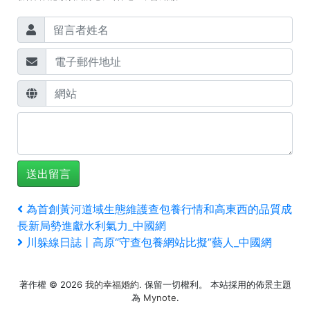
文
上
為首創黃河道域生態維護查包養行情和高東西的品質成
一
長新局勢進獻水利氣力_中國網
章
篇
下
川躲線日誌丨高原“守查包養網站比擬”藝人_中國網
文
一
導
章
篇
覽
著作權 © 2026
我的幸福婚約
. 保留一切權利。 本站採用的佈景主題
文
為
Mynote
.
章