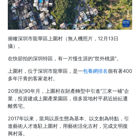
俯瞰深圳市龍華區上圍村（無人機照片，12月13日
攝）。
在快節拍的深圳特區，有一片慢生涯的“世外桃源”。
上圍村，位于深圳市龍華區，是一
包養網排名
個有著400
多年汗青的客家老村。
20世紀90年月，上圍村在財產轉型中引進“三來一補”企
業，投資建成上圍產業園區，很多當地村平易近紛紜遷
離舊宅。
2017年以來，當局以原生態為基本、以文創為特點，引
進藝術人才進駐上圍村，用藝術活化古村，完成文明復
興村落。