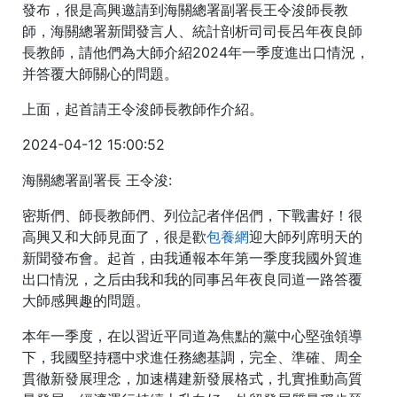
發布，很是高興邀請到海關總署副署長王令浚師長教
師，海關總署新聞發言人、統計剖析司司長呂年夜良師
長教師，請他們為大師介紹2024年一季度進出口情況，
并答覆大師關心的問題。
上面，起首請王令浚師長教師作介紹。
2024-04-12 15:00:52
海關總署副署長 王令浚:
密斯們、師長教師們、列位記者伴侶們，下戰書好！很
高興又和大師見面了，很是歡
包養網
迎大師列席明天的
新聞發布會。起首，由我通報本年第一季度我國外貿進
出口情況，之后由我和我的同事呂年夜良同道一路答覆
大師感興趣的問題。
本年一季度，在以習近平同道為焦點的黨中心堅強領導
下，我國堅持穩中求進任務總基調，完全、準確、周全
貫徹新發展理念，加速構建新發展格式，扎實推動高質