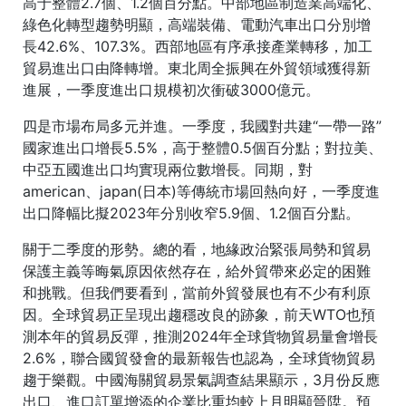
高于整體2.7個、1.2個百分點。中部地區制造業高端化、
綠色化轉型趨勢明顯，高端裝備、電動汽車出口分別增
長42.6%、107.3%。西部地區有序承接產業轉移，加工
貿易進出口由降轉增。東北周全振興在外貿領域獲得新
進展，一季度進出口規模初次衝破3000億元。
四是市場布局多元并進。一季度，我國對共建“一帶一路”
國家進出口增長5.5%，高于整體0.5個百分點；對拉美、
中亞五國進出口均實現兩位數增長。同期，對
american、japan(日本)等傳統市場回熱向好，一季度進
出口降幅比擬2023年分別收窄5.9個、1.2個百分點。
關于二季度的形勢。總的看，地緣政治緊張局勢和貿易
保護主義等晦氣原因依然存在，給外貿帶來必定的困難
和挑戰。但我們要看到，當前外貿發展也有不少有利原
因。全球貿易正呈現出趨穩改良的跡象，前天WTO也預
測本年的貿易反彈，推測2024年全球貨物貿易量會增長
2.6%，聯合國貿發會的最新報告也認為，全球貨物貿易
趨于樂觀。中國海關貿易景氣調查結果顯示，3月份反應
出口、進口訂單增添的企業比重均較上月明顯晉陞。預