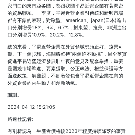
家門口的東南亞各國，都跟我國平易近營企業有著緊密
的貿易聯系。一季度，平易近營企業對傳統和新興市場
都有不錯的表現，對歐盟、american、japan(日本)進出
口分別增長1.8%、9%、6.7%，對東盟、拉美、非洲進出
口分別增長10.9%、20.2%、12.8%。
總的來看，平易近營企業在外貿領域勢頭正好、遠景可
期。下一個步驟，海關將堅持“兩個絕不動搖”，周全落實
促進平易近營經濟發展壯年夜的意見及配套舉措，重要
是圍繞市場準進、要素獲取、公正執法、權益保護等方
面送政策、解難題，不斷激發包含平易近營企業在內的
外貿企業的內生動力和創新活氣。
謝謝。
2024-04-12 15:21:05
路透社記者:
有剖析認為，生產者價格較2023年程度持續降落的事實