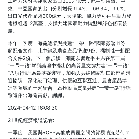
工程方法對共建國家出口200.4億元，此中對東盟、中
東、中亞國家的出口分別增長31.4%、169.3%、3.6%。
出口光伏產品超300億元，太陽能、風力等可再生動力發
電機組超12萬臺，支撐共建國家動力轉型和綠色低碳發
展。
本年一季度，海關總署與共建“一帶一路”國家簽署11份一
起配合文件，此中觸及農食產品準進9份、機制性一起配
合文件2份。下一個步驟，海關以習近平主席在第三屆
“一帶一路”岑嶺論壇中提出的高質量支撐共建“一帶一路”
“八項行動”為最基礎遵守，加強與共建國家對口部門的溝
通協調，深化港口治理、供應鏈互聯互通、農食產品準
進等領域的一起配合，為推動高質量共建“一帶一路”行穩
致遠作出海關貢獻。謝謝。
2024-04-12 16:08:30
21世紀經濟報道記者:
一季度，我國與RCEP其他成員國之間的貿易情況若何？