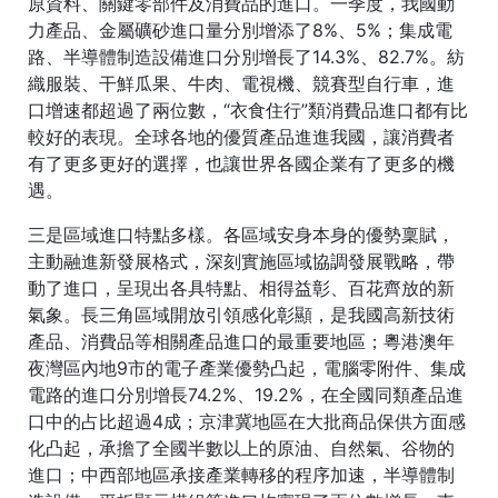
原資料、關鍵零部件及消費品的進口。一季度，我國動
力產品、金屬礦砂進口量分別增添了8%、5%；集成電
路、半導體制造設備進口分別增長了14.3%、82.7%。紡
織服裝、干鮮瓜果、牛肉、電視機、競賽型自行車，進
口增速都超過了兩位數，“衣食住行”類消費品進口都有比
較好的表現。全球各地的優質產品進進我國，讓消費者
有了更多更好的選擇，也讓世界各國企業有了更多的機
遇。
三是區域進口特點多樣。各區域安身本身的優勢稟賦，
主動融進新發展格式，深刻實施區域協調發展戰略，帶
動了進口，呈現出各具特點、相得益彰、百花齊放的新
氣象。長三角區域開放引領感化彰顯，是我國高新技術
產品、消費品等相關產品進口的最重要地區；粵港澳年
夜灣區內地9市的電子產業優勢凸起，電腦零附件、集成
電路的進口分別增長74.2%、19.2%，在全國同類產品進
口中的占比超過4成；京津冀地區在大批商品保供方面感
化凸起，承擔了全國半數以上的原油、自然氣、谷物的
進口；中西部地區承接產業轉移的程序加速，半導體制