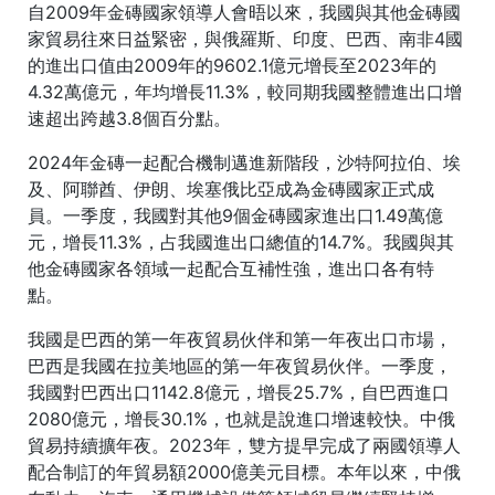
自2009年金磚國家領導人會晤以來，我國與其他金磚國
家貿易往來日益緊密，與俄羅斯、印度、巴西、南非4國
的進出口值由2009年的9602.1億元增長至2023年的
4.32萬億元，年均增長11.3%，較同期我國整體進出口增
速超出跨越3.8個百分點。
2024年金磚一起配合機制邁進新階段，沙特阿拉伯、埃
及、阿聯酋、伊朗、埃塞俄比亞成為金磚國家正式成
員。一季度，我國對其他9個金磚國家進出口1.49萬億
元，增長11.3%，占我國進出口總值的14.7%。我國與其
他金磚國家各領域一起配合互補性強，進出口各有特
點。
我國是巴西的第一年夜貿易伙伴和第一年夜出口市場，
巴西是我國在拉美地區的第一年夜貿易伙伴。一季度，
我國對巴西出口1142.8億元，增長25.7%，自巴西進口
2080億元，增長30.1%，也就是說進口增速較快。中俄
貿易持續擴年夜。2023年，雙方提早完成了兩國領導人
配合制訂的年貿易額2000億美元目標。本年以來，中俄