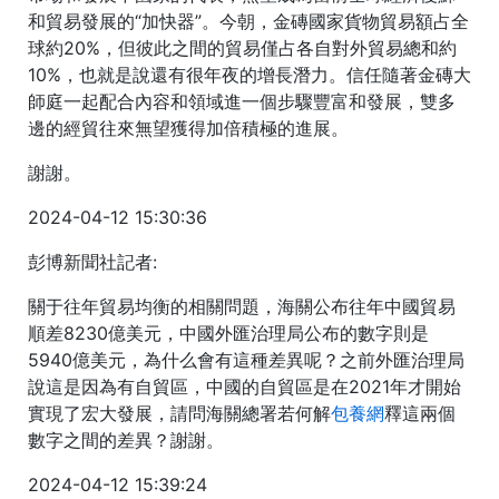
和貿易發展的“加快器”。今朝，金磚國家貨物貿易額占全
球約20%，但彼此之間的貿易僅占各自對外貿易總和約
10%，也就是說還有很年夜的增長潛力。信任隨著金磚大
師庭一起配合內容和領域進一個步驟豐富和發展，雙多
邊的經貿往來無望獲得加倍積極的進展。
謝謝。
2024-04-12 15:30:36
彭博新聞社記者:
關于往年貿易均衡的相關問題，海關公布往年中國貿易
順差8230億美元，中國外匯治理局公布的數字則是
5940億美元，為什么會有這種差異呢？之前外匯治理局
說這是因為有自貿區，中國的自貿區是在2021年才開始
實現了宏大發展，請問海關總署若何解
包養網
釋這兩個
數字之間的差異？謝謝。
2024-04-12 15:39:24