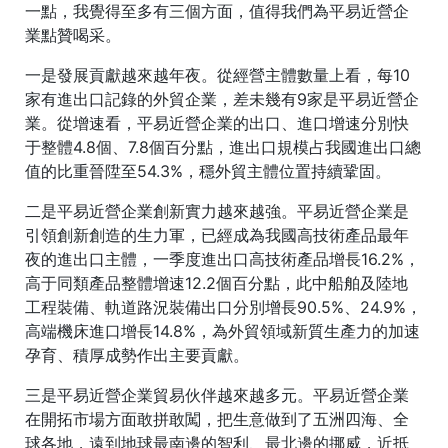
一點，我覺得至多有三個方面，值得我們為平易近營企
業點贊喝采。
一是發展貢獻越來越年夜。從經營主體數量上看，每10
家有進出口記錄的外貿企業，差未幾有9家是平易近營企
業。從增速看，平易近營企業的出口、進口增速分別快
于整體4.8個、7.8個百分點，進出口規模占我國進出口總
值的比重晉陞至54.3%，穩外貿主體位置持續鞏固。
二是平易近營企業創新實力越來越強。平易近營企業是
引領創新創造的生力軍，已經成為我國高技術產品最年
夜的進出口主體，一季度進出口高技術產品增長16.2%，
高于同類產品整體增速12.2個百分點，此中船舶及陸地
工程裝備、軌道路況裝備出口分別增長90.5%、24.9%，
高端機床進口增長14.8%，為外貿領域新質生產力的加速
孕育、積厚成勢作出主要貢獻。
三是平易近營企業貿易伙伴越來越多元。平易近營企業
在開拓市場方面敢拼敢闖，把生意做到了五洲四海、全
球各地，遠到地球最南邊的智利、最北邊的挪威，近抵