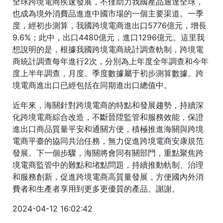
全球跨境電商疾速發展，不僅助力我國產品通達全球，
也成為境外消費品進進中國市場的一個主要渠道。一季
度，經初步測算，我國跨境電商進出口5776億元，增長
9.6%；此中，出口4480億元，進口1296億元。這里我
想說明的是，根據我國跨境電商統計調查軌制，跨境電
商統計調查每年進行2次，分別為上年度全年調查和今年
度上半年調查，月度、季度數據屬于初步測算數據。跨
境電商進出口已經包括在同期進出口總值中。
近年來，海關針對跨境電商的特點和發展趨勢，持續深
化跨境電商綜合改造，不斷晉陞監管和服務效能，保證
進出口商品質量平安和通關方便，積極推進海關與跨境
電商平臺的協同共治任務，無力促進跨境電商安康規范
發展。下一個步驟，海關將會同有關部門，重點聚焦跨
境電商監管中的難點和堵點問題，持續推動軌制、治理
和服務創新，促進跨境電商高質量發展，方便國內外消
費者和生產者享用到更多更優質的產品。謝謝。
2024-04-12 16:02:42