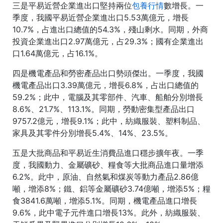
三是平易近營企業進出口堅持兩位
包養行情
數增長。一
季度，我國平易近營企業進出口5.53萬億元，增長
10.7%，占進出口總值的54.3%，殘山剩水。同期，外商
投資企業進出口2.97萬億元，占29.3%；國有企業進出
口1.64萬億元，占16.1%。
四是機電產品和勞密產品出口勢頭傑出。一季度，我國
機電產品出口3.39萬億元，增長6.8%，占出口總值的
59.2%；此中，電腦及其零部件、汽車、船舶分別增長
8.6%、21.7%、113.1%。同期，勞動密集型產品出口
9757.2億元，增長9.1%；此中，紡織服裝、塑料制品、
家具及其零件分別增長5.4%、14%、23.5%。
五是大批商品和平易近生消費品進口穩步擴年夜。一季
度，我國動力、金屬礦砂、糧食等大批商品進口量增添
6.2%。此中，原油、自然氣和煤炭等動力產品2.86億
噸，增添8%；鐵、鋁等金屬礦砂3.74億噸，增添5%；糧
食3841.6萬噸，增添5.1%。同期，機電產品進口增長
9.6%，此中電子元件進口增長13%。此外，紡織服裝、