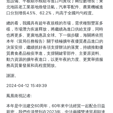
造設備、平板顯示模組等進口均實現了兩位數增長；東
北地區老工業基地煥發活氣，汽車零配件、農業機械進
口分別增長4.5%、62.2%，均高于全國均勻程度。
總的看，我國具有超年夜規模的市場，需求種類豐富多
樣，市場潛力疾速釋放，將繼續為進口供給支撐，同時
也將更多、更廣地惠及全球。下一個步驟，海關將依照
本年《當局任務報告》關于積極擴年夜優質產品進口的
決策安排，繼續抓好各項支撐辦法的落實，持續推動優
質農食產品檢疫準進，支撐關鍵零部件、主要原資料、
動力資源的擴年夜進口，以更年夜的力度、更實舉措服
務高質量發展和高程度開放。
謝謝。
2024-04-12 15:49:39
鳳凰衛視記者:
本年是中法建交60周年，60年來中法經貿一起配合日益
親密，我們也清楚到在2023年，中法兩國雙邊貿易額達