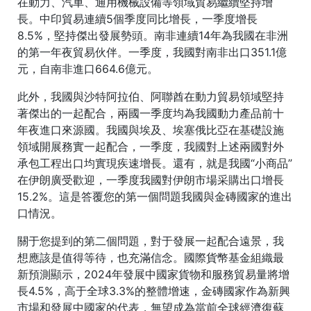
在動力、汽車、通用機械設備等領域貿易繼續堅持增
長。中印貿易連續5個季度同比增長，一季度增長
8.5%，堅持傑出發展勢頭。南非連續14年為我國在非洲
的第一年夜貿易伙伴。一季度，我國對南非出口351.1億
元，自南非進口664.6億元。
此外，我國與沙特阿拉伯、阿聯酋在動力貿易領域堅持
著傑出的一起配合，兩國一季度均為我國動力產品前十
年夜進口來源國。我國與埃及、埃塞俄比亞在基礎設施
領域開展務實一起配合，一季度，我國對上述兩國對外
承包工程出口均實現疾速增長。還有，就是我國“小商品”
在伊朗廣受歡迎，一季度我國對伊朗市場采購出口增長
15.2%。這是答覆您的第一個問題我國與金磚國家的進出
口情況。
關于您提到的第二個問題，對于發展一起配合遠景，我
想應該是值得等待，也充滿信念。國際貨幣基金組織最
新預測顯示，2024年發展中國家貨物和服務貿易量將增
長4.5%，高于全球3.3%的整體增速，金磚國家作為新興
市場和發展中國家的代表，無望成為當前全球經濟復蘇