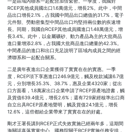
一是區域內聯系一起配合加倍緊密。一季度，我國對
RCEP其他成員國出口1.6萬億元，增長2%。此中，中間
品出口增長2.1%，占我國中間品出口總值的31.7%，電子
元件類、勞動密集型中間品出口均堅持兩位數的疾速增
長。同期，我國自RCEP其他成員國進口1.48萬億元，增
長3.4%。此中，以金屬礦砂、動力產品為主的大批商品
進口量增添2.8%，占我國大批商品進口總量的42.3%。
中間產品的進口和出口充足說明了區域內成員之間的經
濟聯系和一起配合關系。
二是廣年夜進出口企業獲得了實實在在的實惠。一季
度，RCEP項下享惠進口246.9億元，觸及稅款減讓6.7億
元，分別增長35.3%、38.7%，惠及企業4320家；從出
口方面看，1.8萬家出口企業申請了RCEP原產地證書，觸
及貨值639.4億元，增長2.6%；還有729家經核準出口商
自立出具RCEP原產地聲明，觸及貨值24.1億元，增長
12.6%，這些都給企業帶來了實實在在的好處。
剛才王署長講到RCEP正式失效實施已經兩年多，這期間
海關認真落實黨中心、國務院關于RCEP實施任務安排，