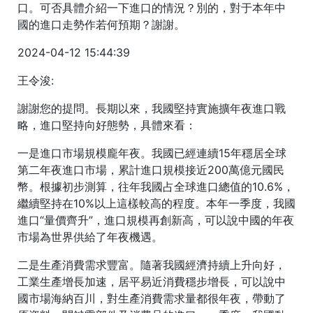
口。可否具體介紹一下進口的情況？別的，對于本年中
國的進口走勢作若何預期？謝謝。
2024-04-12 15:44:39
王令浚:
謝謝您的提問。長期以來，我國堅持實施擴年夜進口戰
略，進口堅持向好態勢，具體來看：
一是進口市場規模龐年夜。我國已經連續15年穩居全球
第二年夜進口市場，累計進口規模接近200萬億元國民
幣。根據初步測算，往年我國占全球進口總值的10.6%，
繼續堅持在10%以上這樣較高的程度。本年一季度，我國
進口“量價齊升”，進口規模再創新高，可以說中國的年夜
市場為世界供給了年夜機遇。
二是生產消費需求豐富。隨著我國經濟持續上升向好，
工業生產增長加速，居平易近消費穩步增長，可以說中
國市場海納百川，對生產消費需求量都很年夜，帶動了