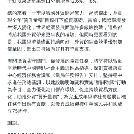
干鮮瓜果及堅果進口分別增長12.6%、18%。
總的來看，一季度我國外貿開局無力、起勢傑出，為實
現全年“質升量穩”目標打下堅實基礎。當前，國際環境發
生深入變化，世界經濟發展面臨許多嚴峻挑戰，這些都
將給我國外貿帶來更年夜的考驗。但同時更要看到的
是，我國經濟基礎面持續向好，外貿的綜合競爭優勢加
倍鞏固，進出口持續向好具有堅實支撐。
海關擔負著守國門、促發展的職責任務，將堅持以習近
平新時代中國特點社會主義思惟為指導，深刻貫徹落實
中心經濟任務會議和《當局任務報告》安排，堅持穩中
求進任務總基調，以建設聰明海關和實施“智關強國”行動
為牽引，全力優化港口營商環境、促進跨境貿易方便
化，助推外貿“質升量穩”，為完玉成年經濟社會發展目標
任務作出應有貢獻，以優異成績迎接中華國民共和國成
立75周年。
謝謝。