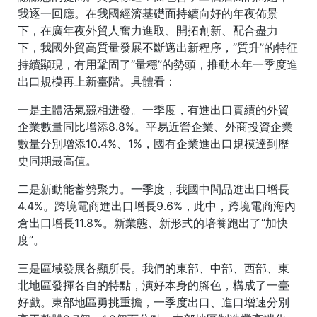
我逐一回應。在我國經濟基礎面持續向好的年夜佈景
下，在廣年夜外貿人奮力進取、開拓創新、配合盡力
下，我國外貿高質量發展不斷邁出新程序，“質升”的特征
持續顯現，有用鞏固了“量穩”的勢頭，推動本年一季度進
出口規模再上新臺階。具體看：
一是主體活氣競相迸發。一季度，有進出口實績的外貿
企業數量同比增添8.8%。平易近營企業、外商投資企業
數量分別增添10.4%、1%，國有企業進出口規模達到歷
史同期最高值。
二是新動能蓄勢聚力。一季度，我國中間品進出口增長
4.4%。跨境電商進出口增長9.6%，此中，跨境電商海內
倉出口增長11.8%。新業態、新形式的培養跑出了“加快
度”。
三是區域發展各顯所長。我們的東部、中部、西部、東
北地區發揮各自的特點，演好本身的腳色，構成了一臺
好戲。東部地區勇挑重擔，一季度出口、進口增速分別