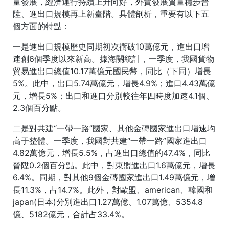
量發展，經濟運行持續上升向好，外貿發展質量穩步晉
陞、進出口規模再上新臺階。具體剖析，重要有以下五
個方面的特點：
一是進出口規模歷史同期初次衝破10萬億元，進出口增
速創6個季度以來新高。據海關統計，一季度，我國貨物
貿易進出口總值10.17萬億元國民幣，同比（下同）增長
5%。此中，出口5.74萬億元，增長4.9%；進口4.43萬億
元，增長5%；出口和進口分別較往年四時度加速4.1個、
2.3個百分點。
二是對共建“一帶一路”國家、其他金磚國家進出口增速均
高于整體。一季度，我國對共建“一帶一路”國家進出口
4.82萬億元，增長5.5%，占進出口總值的47.4%，同比
晉陞0.2個百分點。此中，對東盟進出口1.6萬億元，增長
6.4%。同期，對其他9個金磚國家進出口1.49萬億元，增
長11.3%，占14.7%。此外，對歐盟、american、韓國和
japan(日本)分別進出口1.27萬億、1.07萬億、5354.8
億、5182億元，合計占33.4%。