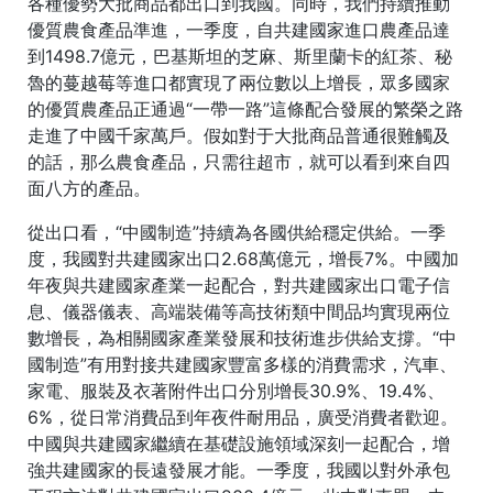
各種優勢大批商品都出口到我國。同時，我們持續推動
優質農食產品準進，一季度，自共建國家進口農產品達
到1498.7億元，巴基斯坦的芝麻、斯里蘭卡的紅茶、秘
魯的蔓越莓等進口都實現了兩位數以上增長，眾多國家
的優質農產品正通過“一帶一路”這條配合發展的繁榮之路
走進了中國千家萬戶。假如對于大批商品普通很難觸及
的話，那么農食產品，只需往超市，就可以看到來自四
面八方的產品。
從出口看，“中國制造”持續為各國供給穩定供給。一季
度，我國對共建國家出口2.68萬億元，增長7%。中國加
年夜與共建國家產業一起配合，對共建國家出口電子信
息、儀器儀表、高端裝備等高技術類中間品均實現兩位
數增長，為相關國家產業發展和技術進步供給支撐。“中
國制造”有用對接共建國家豐富多樣的消費需求，汽車、
家電、服裝及衣著附件出口分別增長30.9%、19.4%、
6%，從日常消費品到年夜件耐用品，廣受消費者歡迎。
中國與共建國家繼續在基礎設施領域深刻一起配合，增
強共建國家的長遠發展才能。一季度，我國以對外承包