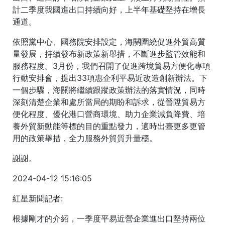
計二季度我國進出口持續向好，上半年基礎堅持在增長
通道。
依照黨中心、國務院安排設定，海關圍繞促進外貿高質
量發展，持續發布新政策新舉措，不斷進步監管效能和
服務程度。3月份，我們召開了促進跨境貿易方便化專項
行動安排會，提出33項惠企利平易近改造創新辦法。下
一個步驟，海關將繼續跟蹤政策辦法的落實情況，同時
深刻清楚企業和處所當局的期盼和訴求，從晉陞貿易方
便化程度、優化港口營商環境、助力企業減負降費、培
養外貿新動能等標的目的重點發力，適時出臺更多更管
用的政策舉措，全力服務外貿質升量穩。
謝謝。
2024-04-12 15:16:05
紅星新聞記者:
根據剛才的介紹，一季度平易近營企業進出口堅持兩位