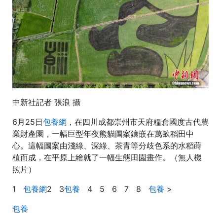
中新社記者 張浪 攝
6月25日
包養網
，在四川成都崇州市天府糧倉國度古代農
業財產園，一幅巨型年夜熊貓圖案鑲嵌在萬畝稻田中
心。這幅圖案由淺綠、深綠、茶青等分歧色系的水稻蒔
植而成，在平原上繪就了一幅生態田園畫作。（無人機
照片）
1
包養網
2 3
包養
4 5 6 7 8
包養
>
包養