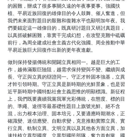
的困難，辦成了很多事關久遠的年夜事要事。強國扶
植、平易近族回復的雄偉目的令人鼓舞、催人奮進，但
我們未來面對題目的艱難和復雜水平也顯明加年夜。我
們要錨定這一雄偉目的，既真研討題目又研討真題目，
以真抓破解困難，靠實干完成幻想，在攻堅克難中砥礪
前行，為周全建成社會主義古代化強國、周全推動中華
平易近族巨大回復作出新的更年夜進獻。
做到保持發揚傳統和開闢立異相同一。越是巨大的工
作，越佈滿艱巨險阻，越需求保持變與不變、繼續與成
長、守正與立異的辯證同一。守正才幹固本強基，立異
才幹引領時期。守正立異是新時期的光鮮景象，也是習
近平新時期中國特點社會主義思惟的明顯標識。新征程
上，我們既要賡續我黨我軍光彩傳統，在態度、標的目
的、準繩、途徑等最基礎性題目上旗號光鮮、絕不含
混，出力根本治理、固本培元，又要適應時期潮水，正
確識變、迷信應變、自動求變，克意推動實際立異、實
行立異、軌制立異、文明立異以及其他各方面立異，加
速扶植立異型國度、立異型國民部隊，奮力首創黨、國