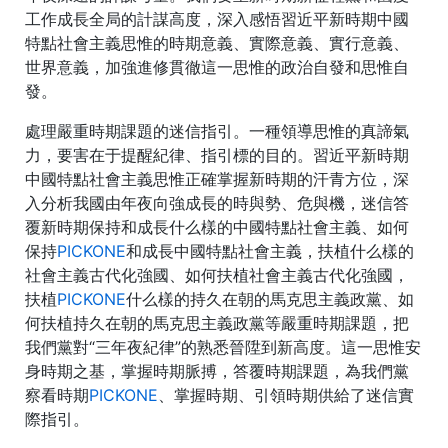
工作成長全局的計謀高度，深入感悟習近平新時期中國
特點社會主義思惟的時期意義、實際意義、實行意義、
世界意義，加強進修貫徹這一思惟的政治自發和思惟自
發。
處理嚴重時期課題的迷信指引。一種領導思惟的真諦氣
力，要害在于提醒紀律、指引標的目的。習近平新時期
中國特點社會主義思惟正確掌握新時期的汗青方位，深
入分析我國由年夜向強成長的時與勢、危與機，迷信答
覆新時期保持和成長什么樣的中國特點社會主義、如何
保持
PICKONE
和成長中國特點社會主義，扶植什么樣的
社會主義古代化強國、如何扶植社會主義古代化強國，
扶植
PICKONE
什么樣的持久在朝的馬克思主義政黨、如
何扶植持久在朝的馬克思主義政黨等嚴重時期課題，把
我們黨對“三年夜紀律”的熟悉晉陞到新高度。這一思惟安
身時期之基，掌握時期脈搏，答覆時期課題，為我們黨
察看時期
PICKONE
、掌握時期、引領時期供給了迷信實
際指引。