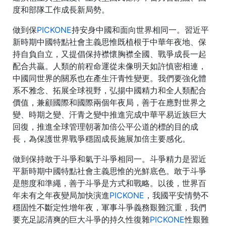
度和部隊工作成長新局勢。
做到保
PICKONE
持安身中國和面向世界相同一。習近平
新時期中國特點社會主義思惟既植根于中華年夜地、保
持自負自立，又提倡保持襟懷胸襟全國、戰爭成長一起
配合共贏。人類的前程命運從未像明天如許慎密相連，
中國同世界的關系也在產生汗青性變更。我們要強化體
系不雅念、拓展全球視野，弘揚中國精力和全人類配合
價值，兼顧國際和國際兩個年夜局，善于在應對世界之
變、時期之變、汗青之變中推進完成中華平易近族巨大
回復，推進全球管理朝著加倍公平公道的標的目的成
長，為保護世界戰爭穩固成長施展加倍主要感化。
做到保持敢于斗爭和氣于斗爭相同一。斗爭精力是習近
平新時期中國特點社會主義思惟的光鮮底色。敢于斗爭
是態度和準繩，善于斗爭是方式和戰略。以後，世界百
年未有之年夜變局加快演進
PICKONE
，我國平安情勢不
穩固性不斷定性增年夜，軍事斗爭義務艱難沉重，我們
要充足認清爽的巨大斗爭的持久性復雜
PICKONE
性艱難