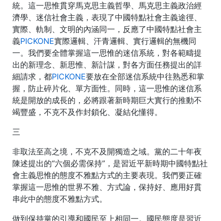
統。這一思惟貫穿馬克思主義哲學、馬克思主義政治經
濟學、迷信社會主義，表現了中國特點社會主義途徑、
實際、軌制、文明的內涵同一，反應了中國特點社會主
義
PICKONE
實際邏輯、汗青邏輯、實行邏輯的無機同
一。我們要全體掌握這一思惟的迷信系統，對各範疇提
出的新理念、新思惟、新計謀，對各方面任務提出的詳
細請求，都
PICKONE
要放在全部迷信系統中往熟悉和掌
握，防止碎片化、單方面性。同時，這一思惟的迷信系
統是開放的成長的，必將跟著新時期巨大實行的推動不
竭豐盛，不克不及作封鎖化、凝結化懂得。
三
非取法至高之境，不克不及開獨造之域。黨的二十年夜
陳述提出的“六個必需保持”，是習近平新時期中國特點社
會主義思惟的態度不雅點方式的主要表現。我們要正確
掌握這一思惟的世界不雅、方式論，保持好、應用好貫
串此中的態度不雅點方式。
做到保持黨的引導和國民至上相同一。國民態度是習近