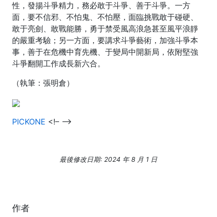
性，發揚斗爭精力，務必敢于斗爭、善于斗爭。一方
面，要不信邪、不怕鬼、不怕壓，面臨挑戰敢于碰硬、
敢于亮劍、敢戰能勝，勇于禁受風高浪急甚至風平浪靜
的嚴重考驗；另一方面，要講求斗爭藝術，加強斗爭本
事，善于在危機中育先機、于變局中開新局，依附堅強
斗爭翻開工作成長新六合。
（執筆：張明倉）
PICKONE
<!– –>
最後修改日期: 2024 年 8 月 1 日
作者