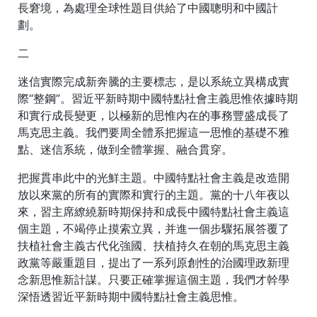
長窘境，為處理全球性題目供給了中國聰明和中國計
劃。
二
迷信實際完成新奔騰的主要標志，是以系統立異構成實
際“整鋼”。習近平新時期中國特點社會主義思惟依據時期
和實行成長變更，以極新的思惟內在的事務豐盛成長了
馬克思主義。我們要周全體系把握這一思惟的基礎不雅
點、迷信系統，做到全體掌握、融合貫穿。
把握貫串此中的光鮮主題。中國特點社會主義是改造開
放以來黨的所有的實際和實行的主題。黨的十八年夜以
來，習主席繚繞新時期保持和成長中國特點社會主義這
個主題，不竭停止摸索立異，并進一個步驟拓展答覆了
扶植社會主義古代化強國、扶植持久在朝的馬克思主義
政黨等嚴重題目，提出了一系列原創性的治國理政新理
念新思惟新計謀。只要正確掌握這個主題，我們才幹學
深悟透習近平新時期中國特點社會主義思惟。