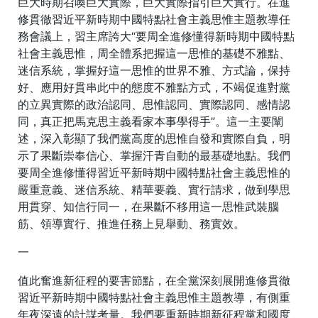
巨大時期召喚巨大實際，巨大實際指引巨大實行。在進
修貫徹習近平新時期中國特點社會主義思惟主題教導任
務會議上，習主席誇大“要周全進修懂得新時期中國特點
社會主義思惟，周全體系把握這一思惟的基礎不雅點、
迷信系統，掌握好這一思惟的世界不雅、方式論，保持
好、應用好貫串此中的態度不雅點方式，不竭促進對黨
的立異實際的政治認同、思惟認同、實際認同、感情認
同，真正把馬克思主義看家本事學得手”。這一主要闡
述，深入彰顯了我們黨高度的思惟自發和實際自負，明
示了果斷崇奉信心、掌握汗青自動的最基礎地點。我們
要周全進修懂得習近平新時期中國特點社會主義思惟的
嚴重意義、迷信系統、精華要義、實行請求，做到學思
用貫穿、知信行同一，在果斷不移用這一思惟武裝腦
筋、領導實行、推進任務上見舉動、務實效。
一
值此奮進新征程的要害節點，在全黨深刻展開進修貫徹
習近平新時期中國特點社會主義思惟主題教導，有側重
年夜深遠的計謀考量。我們要重新時期新征程黨和國度