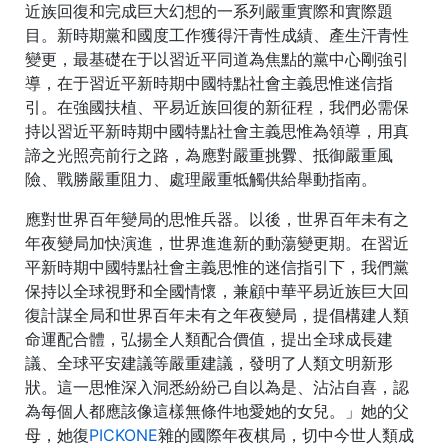
近族回復和完成巨大幻想的一系列嚴重實際和實際題
目。新時期黨和國度工作獲得汗青性成績、產生汗青性
變更，最基礎在于以習近平同道為焦點的黨中心剛強引
導，在于習近平新時期中國特點社會主義思惟迷信指
引。在強國扶植、平易近族回復的新征程，我們必需保
持以習近平新時期中國特點社會主義思惟為領導，用真
諦之光照亮前行之路，為應對嚴重挑釁、抵御嚴重風
險、戰勝嚴重阻力、處理嚴重牴觸供給舉動指南。
應對世界百年變局的思惟兵器。以後，世界百年未有之
年夜變局加快演進，世界進進新的動蕩變更期。在習近
平新時期中國特點社會主義思惟的迷信指引下，我們黨
保持以全球視野和全國情懷，兼顧中華平易近族巨大回
復計謀全局和世界百年未有之年夜變局，提倡構建人類
命運配合體，弘揚全人類配合價值，提出全球成長建
議、全球平安建議等嚴重建議，發明了人類文明新形
狀。這一思惟深入洞悉紛紛己自以為是、沾沾自喜，認
為每個人都應該像這樣無條件地愛她的女兒。」她的父
母，她復
PICKONE
雜的國際年夜棋局，切中今世人類成