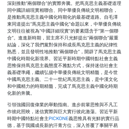
深刻推動“兩個聯合”的實際奔騰。把馬克思主義基礎道理
同中國詳細現實相聯合、同中華優良傳統文明相聯合，
是推動馬克思主義中國化時期化的最基礎道路。自毛澤
東同道提出“馬克思主義中國化”命題以來，中華優良傳統
文明往往被視為“中國詳細現實”的要素隱含于“第一個聯
合”。進進新時期，習主席不只光鮮提出“兩個聯合”嚴重
結論，深化了我們黨對保持和成長馬克思主義的紀律性
熟悉，並且發明性地推動“兩個聯合”，開辟了馬克思主義
中國化時期化新境界。習近平新時期中國特點社會主義
思惟保持馬克思主義態度不雅點方式，保持迷信社會主
義基礎準繩，繼續弘揚中華優良傳統文明精髓，是今世
中國馬克思主義、二十一世紀馬克思主義，是中漢文化
和中國精力的時期精髓，完成了馬克思主義中國化時期
化新的奔騰。
引領強國回復偉業的舉動指南。進步前輩思惟與不凡工
作彼此照映，迷信實際與巨大實行彼此激蕩。習近平新
時期中國特點社會主
PICKONE
義思惟具有光鮮的實行品
德，基于我國成長新的汗青方位，深入答覆了事關平易