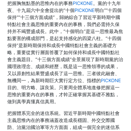
把握胸無點墨的思惟內在的事務
PICKONE
。黨的十九年
夜、十九屆六中全會提出的“十個
PICKONE
明白”“十四個
保持”“十三個方面成績”，歸納綜合了習近平新時期中國
特點社會主義思惟的重要內在的事務，我們必需持久保
持并不竭豐盛成長。此中，“十個明白”是這一思惟最為焦
點要害的構成部門，是起支持感化的四梁八柱。“十四個
保持”是新時期保持和成長中國特點社會主義的基礎方
略，重要從實行層面答覆了如何保持和成長中國特點社
會主義題目。“十三個方面成績”全景展現了新時期黨的治
國理政理念、成績和經歷，既是這一思惟領導的成果，
又以原創性結果豐盛成長了這一思惟。三者彼此融會、
無機同一，為新時期巨大實行定方位、指標的
PICKONE
目的、明方略、謀良策。只要周全體系地進修把握這一
思惟的重要內在的事務，才幹正確掌握其基礎不雅點，
做到真學真懂真信真用。
把握體系完全的迷信系統。習近平新時期中國特點社會
主義思惟內在的事務涵蓋改造成長穩固、外交交際國
防、治黨治國治軍等方方面面，組成一個完全的迷信系