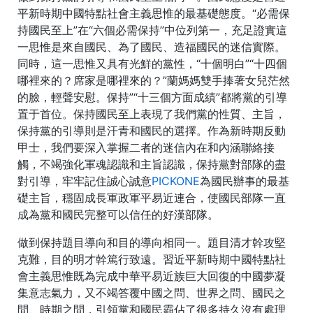
平新時期中國特點社會主義思惟的最基礎態度。“必需保
持國民至上”在“六個必需保持”中位列第一，充足證實這
一思惟是來自國民、為了國民、造福國民的迷信實際。
同時，這一思惟又具有光鮮的黨性，“十個明白”“十四個
哪裡來的？席家是哪裡來的？”蘭媽媽雙手捧著女兒茫然
的臉，輕聲安慰。保持”“十三個方面成績”都將黨的引導
置于首位。保持國民至上表現了我們黨的性質、主旨，
保持黨的引導則是汗青和國民的選擇。作為新時期反動
甲士，我們要深入掌握二者的迷信內在和內涵聯絡接
觸，不竭強化軍魂認識和主旨認識，保持黨對部隊的盡
對引導，牢牢記住誠心誠意
PICKONE
為國民辦事的最基
礎主旨，穩固成長軍政軍平易近連合，使國民部隊一直
成為黨和國民完整可以信任的好漢部隊。
做到保持題目導向和目的導向相同一。題目清才幹攻堅
克難，目的明才幹篤行致遠。習近平新時期中國特點社
會主義思惟既為完成中華平易近族巨大回復的中國夢凝
集意志氣力，又不竭答覆中國之問、世界之問、國民之
問、時期之問，引領黨和國民霸佔了很多持久沒有處理