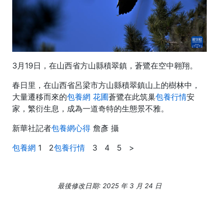
3月19日，在山西省方山縣積翠鎮，蒼鷺在空中翱翔。
春日里，在山西省呂梁市方山縣積翠鎮山上的樹林中，
大量遷移而來的
包養網 花圃
蒼鷺在此筑巢
包養行情
安
家，繁衍生息，成為一道奇特的生態景不雅。
新華社記者
包養網心得
詹彥 攝
包養網
1 2
包養行情
3 4 5 >
最後修改日期: 2025 年 3 月 24 日