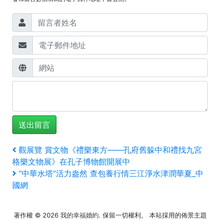
文
上
觀展覽 賞文物《禮樂東方——孔府舊躲中和禮找九宮
一
格樂文物展》在孔子博物館開展中
章
篇
下
“中華水塔”活力盎然 查包養行情三江淨水津潤華夏_中
文
一
導
國網
章
篇
覽
文
著作權 © 2026
我的幸福婚約
. 保留一切權利。 本站採用的佈景主題