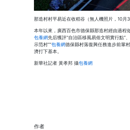
那造村村平易近在收稻谷（無人機照片，10月3
本年以來，廣西百色市德保縣那造村經由過程
包養網
先后獲評“自治區移風易俗文明實行點”、
示范村”“
包養網
德保縣村落復興任務進步前輩村
濟打下基本。
新華社記者 黃孝邦 攝
包養網
作者