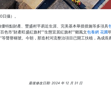
0日攝）。
做優特點財產、豐盛村平易近生涯、完美基本舉措措施等多項具
百色市“財產旺盛紅旗村”“生態宜居紅旗村”“鄉風文
包養網 花圃
”等聲譽稱號。今朝，那造村河流整治項目已開工扶植，為成長
最後修改日期: 2024 年 12 月 31 日