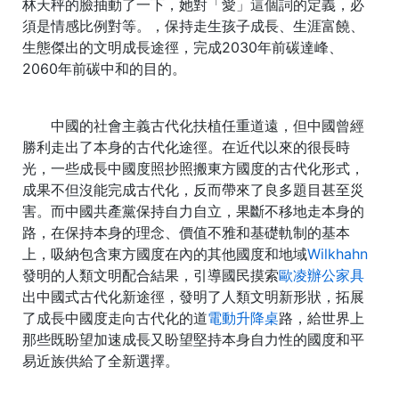
林天秤的臉抽動了一下，她對「愛」這個詞的定義，必
須是情感比例對等。，保持走生孩子成長、生涯富饒、
生態傑出的文明成長途徑，完成2030年前碳達峰、
2060年前碳中和的目的。
中國的社會主義古代化扶植任重道遠，但中國曾經
勝利走出了本身的古代化途徑。在近代以來的很長時
光，一些成長中國度照抄照搬東方國度的古代化形式，
成果不但沒能完成古代化，反而帶來了良多題目甚至災
害。而中國共產黨保持自力自立，果斷不移地走本身的
路，在保持本身的理念、價值不雅和基礎軌制的基本
上，吸納包含東方國度在內的其他國度和地域
Wilkhahn
發明的人類文明配合結果，引導國民摸索
歐凌辦公家具
出中國式古代化新途徑，發明了人類文明新形狀，拓展
了成長中國度走向古代化的道
電動升降桌
路，給世界上
那些既盼望加速成長又盼望堅持本身自力性的國度和平
易近族供給了全新選擇。