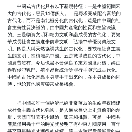
中國式古代化具有以下基礎特征：一是生齒範圍宏
大的古代化，惠及14億多人。二是尋求完成配合富饒的
古代化，而不是南北極分化的古代化，這是由中國的社
會主義性質決議的，由中國共產黨的性質和主旨決議
的。三是物資文明和精力文明和諧成長的古代化，要繁
華成長社會主義進步前輩文明，弘揚中華優良傳統文
明。四是人與天然協調共生的古代化，要扶植社會主義
生態文明，扶植漂亮中國。五是戰爭成長的古代化，中
國曩昔沒有、今后也盡不會像良多東方國度那樣，經由
過程侵犯戰鬥、殖平易近統治等罪行手腕完成古代化。
中國的古代化是靠本身雙手干出來的，在本身成長的同
時，也給其他國度帶來成長機會。
把中國如許一個經濟已經非常落后的生齒年夜國建
成社會主義古代化強國，是人類成長史上史無前例的創
舉，天然面對著不少風險、艱苦和挑釁。可是，中國共
產黨僅用幾十年的時光就發明了有些東方國度用一百年
甚至更長時光才獲得的成績，這一古跡背后所展示的中