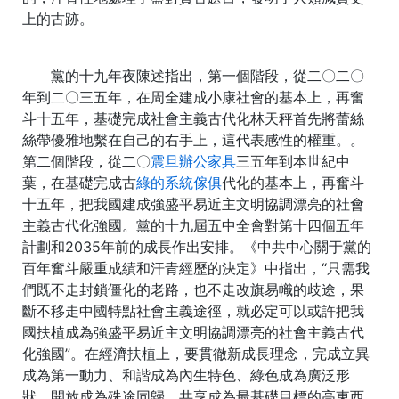
上的古跡。
黨的十九年夜陳述指出，第一個階段，從二〇二〇
年到二〇三五年，在周全建成小康社會的基本上，再奮
斗十五年，基礎完成社會主義古代化林天秤首先將蕾絲
絲帶優雅地繫在自己的右手上，這代表感性的權重。。
第二個階段，從二〇
震旦辦公家具
三五年到本世紀中
葉，在基礎完成古
綠的系統傢俱
代化的基本上，再奮斗
十五年，把我國建成強盛平易近主文明協調漂亮的社會
主義古代化強國。黨的十九屆五中全會對第十四個五年
計劃和2035年前的成長作出安排。《中共中心關于黨的
百年奮斗嚴重成績和汗青經歷的決定》中指出，“只需我
們既不走封鎖僵化的老路，也不走改旗易幟的歧途，果
斷不移走中國特點社會主義途徑，就必定可以或許把我
國扶植成為強盛平易近主文明協調漂亮的社會主義古代
化強國”。在經濟扶植上，要貫徹新成長理念，完成立異
成為第一動力、和諧成為內生特色、綠色成為廣泛形
狀、開放成為殊途同歸、共享成為最基礎目標的高東西