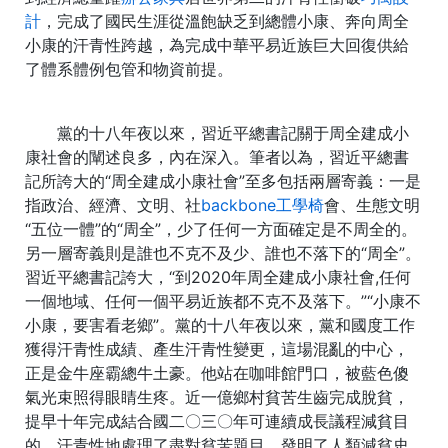
計
，完成了國民生涯從溫飽缺乏到總體小康、奔向周全
小康的汗青性跨越，為完成中華平易近族巨大回復供給
了體系體例包管和物資前提。
黨的十八年夜以來，
習近平
總書記關于周全建成小
康社會的闡述良多，內在深入。筆者以為，
習近平
總書
記所誇大的“周全建成小康社會”至多包括兩層寄義：一是
指政治、經濟、文明、社
backbone工學椅
會、生態文明
“五位一體”的“周全”，少了任何一方面確定是不周全的。
另一層寄義則是誰也不克不及少、誰也不落下的“周全”。
習近平
總書記誇大，“到2020年周全建成小康社會,任何
一個地域、任何一個平易近族都不克不及落下。”“小康不
小康，要害看老鄉”。黨的十八年夜以來，黨和國度工作
獲得汗青性成績、產生汗青性變更，這場混亂的中心，
正是金牛座霸總牛土豪。他站在咖啡館門口，被藍色傻
氣光束照得眼睛生疼。近一億鄉村貧苦生齒完成脫貧，
提早十年完成結合國二〇三〇年可連續成長議程減貧目
的，汗青性地處理了盡對貧苦題目，發明了人類減貧史