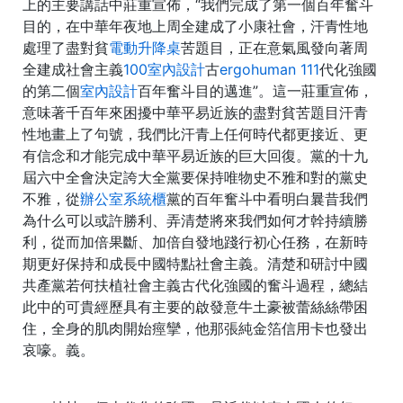
上的主要講話中莊重宣佈，“我們完成了第一個百年奮斗
目的，在中華年夜地上周全建成了小康社會，汗青性地
處理了盡對貧
電動升降桌
苦題目，正在意氣風發向著周
全建成社會主義
100室內設計
古
ergohuman 111
代化強國
的第二個
室內設計
百年奮斗目的邁進”。這一莊重宣佈，
意味著千百年來困擾中華平易近族的盡對貧苦題目汗青
性地畫上了句號，我們比汗青上任何時代都更接近、更
有信念和才能完成中華平易近族的巨大回復。黨的十九
屆六中全會決定誇大全黨要保持唯物史不雅和對的黨史
不雅，從
辦公室系統櫃
黨的百年奮斗中看明白曩昔我們
為什么可以或許勝利、弄清楚將來我們如何才幹持續勝
利，從而加倍果斷、加倍自發地踐行初心任務，在新時
期更好保持和成長中國特點社會主義。清楚和研討中國
共產黨若何扶植社會主義古代化強國的奮斗過程，總結
此中的可貴經歷具有主要的啟發意牛土豪被蕾絲絲帶困
住，全身的肌肉開始痙攣，他那張純金箔信用卡也發出
哀嚎。義。