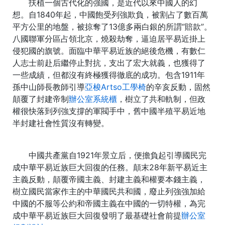
扶植一個古代化的強國，是近代以來中國人的幻
想。自1840年起，中國飽受列強欺負，被割占了數百萬
平方公里的地盤，被掠奪了13億多兩白銀的所謂“賠款”。
八國聯軍分區占領北京，燒殺劫奪，逼迫居平易近掛上
侵犯國的旗號。面臨中華平易近族的絕後危機，有數仁
人志士前赴后繼停止對抗，支出了宏大就義，也獲得了
一些成績，但都沒有終極獲得徹底的成功。包含1911年
孫中山師長教師引導
亞梭Artso工學椅
的辛亥反動，固然
顛覆了封建帝制
辦公室系統櫃
，樹立了共和軌制，但政
權很快落到列強支撐的軍閥手中，舊中國半殖平易近地
半封建社會性質沒有轉變。
中國共產黨自1921年景立后，便擔負起引導國民完
成中華平易近族巨大回復的任務。顛末28年新平易近主
主義反動，顛覆帝國主義、封建主義和權要本錢主義，
樹立國民當家作主的中華國民共和國，廢止列強強加給
中國的不服等公約和帝國主義在中國的一切特權，為完
成中華平易近族巨大回復發明了最基礎社會前提
辦公室