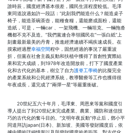
誰時辰，國度經濟基本很差，國民生涯程度較低。毛澤
東同道說過如許一段話：“此刻我們能造什么？能造桌子
椅子，能造茶碗茶壺，能種食糧，還能磨成面粉，還能
造紙，可是，一輛car 、一架飛機、一輛坦克、一輛拖沓
機都不克不及造。”我們黨連合率領國民在“一張白紙”上
刻畫最新最美的丹青，推進經濟連續不竭疾速成長。在
摸索經過歷
幸福空間
程中，固然經過的事況了嚴重波
折，但黨在社會主義反動和扶植中獲得了首創性實際結
果和宏大成績，到1978年改造開放前，打下了國度產業
化和古代化的基本，樹立了自力
護脊工學椅
的比擬完全
的產業系統和公民經濟系統，教導醫療等工作也獲得很
年夜成長，還完成了“兩彈一星”等嚴重衝破。
20世紀五六十年月，毛澤東、周恩來等黨和國度引
導人提出了到20世紀末完成產業、農業、國防和迷信技
巧的古代化的奮斗目的。“文明年夜反動”停止后，鄧小平
同道拜訪japan(日本)、新加坡、美國等發財國度后，依
據中國的詳細情形以及與發財國度的差距等，對古代化