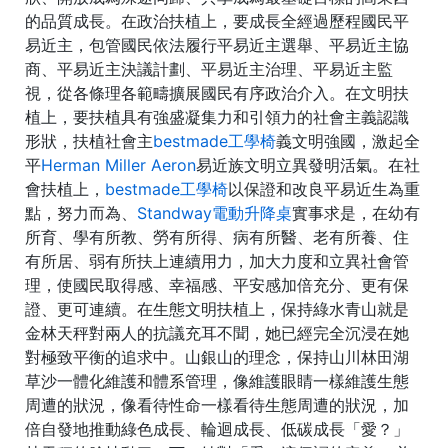
的品質成長。在政治扶植上，要成長全經過歷程國民平
易近主，包管國民依法履行平易近主選舉、平易近主協
商、平易近主決議計劃、平易近主治理、平易近主監
視，從各條理各範疇擴展國民有序政治介入。在文明扶
植上，要扶植具有強盛凝集力和引領力的社會主義認識
形狀，扶植社會主
bestmade工學椅
義文明強國，激起全
平
Herman Miller Aeron
易近族文明立異發明活氣。在社
會扶植上，
bestmade工學椅
以保證和改良平易近生為重
點，努力而為、
Standway電動升降桌
實事求是，在幼有
所育、學有所教、勞有所得、病有所醫、老有所養、住
有所居、弱有所扶上連續用力，加大力度和立異社會管
理，使國民取得感、幸福感、平安感加倍充分、更有保
證、更可連續。在生態文明扶植上，保持綠水青山就是
金林天秤對兩人的抗議充耳不聞，她已經完全沉浸在她
對極致平衡的追求中。山銀山的理念，保持山川林田湖
草沙一體化維護和體系管理，像維護眼睛一樣維護生態
周遭的狀況，像看待性命一樣看待生態周遭的狀況，加
倍自發地推動綠色成長、輪迴成長、低碳成長「愛？」