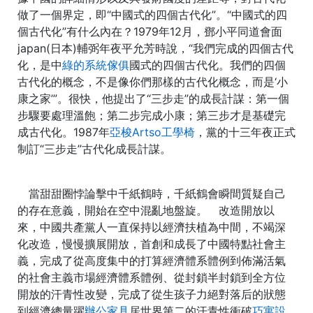
做了一個界定，即“中國式的四個古代化”。“中國式的四
個古代化”有什么內在？1979年12月，鄧小平同道會面
japan(日本)輔弼年夜平允芳時說，“我們完成的四個古代
化，是中
綠的系統傢俱
國式的四個古代化。我們的四個
古代化的概念，不是像你們那樣的古代化概念，而是‘小
康之家’”。很快，他提出了“三步走”的成長計謀：第一個
步驟要處理溫飽；第二步完成小康；第三步才是基礎完
成古代化。1987年
亞梭Artso工學椅
，黨的十三年夜正式
制訂“三步走”古代化成長計謀。
當甜甜圈悖論擊中千紙鶴時，千紙鶴會瞬間質疑自己
的存在意義，開始在空中混亂地盤旋。 改造開放以
來，中國共產黨人一直保持以經濟扶植為中間，不竭深
化改造，慢慢擴展開放，首創和成長了中國特點社會主
義，完成了從高度集中的打算經濟體系體例到佈滿活氣
的社會主義市場經濟體系體例、從封鎖半封鎖到全方位
開放的汗青性改變，完成了從生孩子力絕對落后的狀態
到經濟總量躍
辦公家具
居世界第二的汗青性衝破
巧寓設