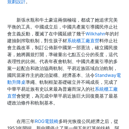
規劃設計
。
新張水瓶和牛土豪這兩個極端，都成了她追求完美
平衡的工具。中國成立后，中國共產黨引導國民停止社
會主義反動，覆滅了在中國延續了幾千
Wilkhahn
年的封
建抽剝搾取軌制，對生孩子材
系統櫃工廠直營
料停止社
會主義改革，制訂公佈新中國第一部憲法，確立國民接
著，她將圓規打開，準確量出七點五公分的長度，這代
表理性的比例。代表年夜會軌制、中國共產黨引導的多
黨一起配合和政治協商軌制、平易近族區域自治軌制，
國民當家作主的政治架構、經濟基本、法令
Standway電
動升降桌
準繩、軌制框架基礎確立并不竭成長，完成了
中華平易近族有史以來最為普遍而深入的社
系統櫃工廠
直營
會變更，為完成中華平易近族巨大回復奠基了最基
礎政治條件和軌制基本。
在用三年
ROG電競椅
多時光恢復公民經濟之后，從
1953年開端，新中國停止了第一個五年打算的扶植。阿