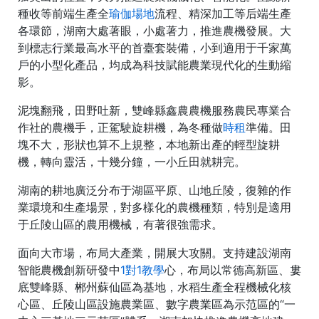
種收等前端生產全
瑜伽場地
流程、精深加工等后端生產
各環節，湖南大處著眼，小處著力，推進農機發展。大
到標志行業最高水平的首臺套裝備，小到適用于千家萬
戶的小型化產品，均成為科技賦能農業現代化的生動縮
影。
泥塊翻飛，田野吐新，雙峰縣鑫農農機服務農民專業合
作社的農機手，正駕駛旋耕機，為冬種做
時租
準備。田
塊不大，形狀也算不上規整，本地新出產的輕型旋耕
機，轉向靈活，十幾分鐘，一小丘田就耕完。
湖南的耕地廣泛分布于湖區平原、山地丘陵，復雜的作
業環境和生產場景，對多樣化的農機種類，特別是適用
于丘陵山區的農用機械，有著很強需求。
面向大市場，布局大產業，開展大攻關。支持建設湖南
智能農機創新研發中
1對1教學
心，布局以常德高新區、婁
底雙峰縣、郴州蘇仙區為基地，水稻生產全程機械化核
心區、丘陵山區設施農業區、數字農業區為示范區的“一