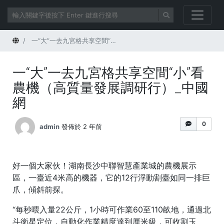
首頁
一“大”一去九宮格共享空間“小”看農機（高質量發展調研行）_中國網
一“大”一去九宮格共享空間“小”看
農機（高質量發展調研行）_中國
網
0
admin
發佈於 2 年前
好一個大家伙！湖南長沙中聯智慧產業城的農機展示
區，一臺近4米高的機器，它的12行浮動割臺如同一排巨
爪，傾斜前探。
“每秒喂入量22公斤，1小時可作業60至110畝地，通過北
斗衛星定位，自動化作業精度達到厘米級，可收割玉