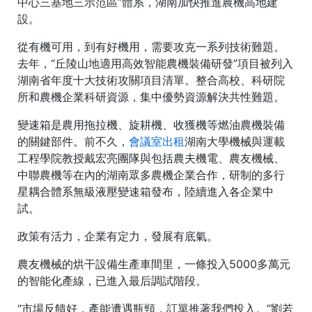
中心三基地三示范區”體系，湖南加快推進農機高地建
設。
從有機可用，到有好機用，需要攻克一系列技術難題。
去年，“丘陵山地適用高效智能農機裝備研發”項目被列入
湖南省年度十大技術攻關項目清單。整合高校、科研院
所和農機企業科研資源，集中優勢資源解決共性難題。
變速箱是農用拖拉機、旋耕機、收獲機等燃油農機裝備
的關鍵部件。前不久，
會議室出租
湖南大學機械與運載
工程學院教授戴宏亮團隊與包括農夫機電、農友機械、
中聯農機等在內的湖南眾多農機企業合作，研制的多行
星耦合體系無級液壓變速箱發布，陸續進入各企業中
試。
政策有活力，企業有定力，發展有底氣。
農友機械的烘干設備生產車間里，一條投入5000多萬元
的智能化產線，已進入最后調試階段。
“市場反饋好，產能遭遇瓶頸，訂單推著我們投入。”劉若