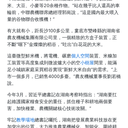
米、大豆、小麥等20余種作物。”站在幾乎比人還高的車
輪前，中聯農機聯席總經理郭崗說，“這是國內最大喂入
量的谷物聯合收獲機！”
有大就有小，距長沙100多公里，婁底市雙峰縣的湖南省
農友機械集團有限公司里，一個精致的方盒子裝置，正
不斷“咽下”金燦燦的稻谷，“吐出”白花花的大米。
這臺微型鮮米機，將電機、碾磨
個人空間
裝置、米糠加
工裝置等高度集成到微波爐大小的空
小樹屋
間里，能滿
足小城鎮家庭采買稻谷實現“新鮮大米自由”的需求。“上
市一個多月，已銷售4000多臺。”農友機械董事長劉若橋
說。
今年3月，習近平總書記在湖南考察時指出：“湖南要扛
起維護國家糧食安全的重任，抓住種子和耕地兩個要
害，加快種業、農機關鍵核心技術攻關。”
牢記
教學場地
總書記囑托，湖南把發展農業科技放在更
加突出的位置，大力推進農業機械化、智能化。圍繞耕