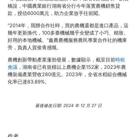
橋說，中國農業銀行湖南省分行今年落實農機銷售貸
款，授信6000萬元，助力企業放手往前闖。
“2014年，我辦合作社時，買的農機還都是進口產品，這
幾年更新換代，100多臺機械幾乎全變成了小巧、精致、
好用的本地機械。”鑫農農機服務農民專業合作社的機庫
旁，負責人賀俊青感慨。
農機創新帶動產業蓬勃發展，數據顯示，截至目前
時租
會議
，湖南省已有規模以上農機企業152家，2023年農
機裝備產業營收280億元。2023年，全省水稻綜合機械
化率已達83.89%。
最後修改日期: 2024 年 12 月 27 日
作者