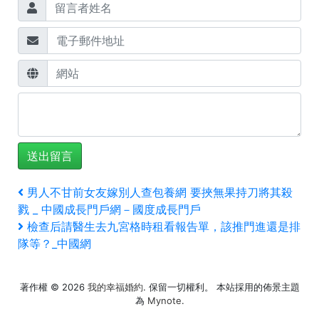
文
上
男人不甘前女友嫁別人查包養網 要挾無果持刀將其殺
一
戮 _ 中國成長門戶網－國度成長門戶
章
篇
下
檢查后請醫生去九宮格時租看報告單，該推門進還是排
文
一
導
隊等？_中國網
章
篇
覽
文
著作權 © 2026
我的幸福婚約
. 保留一切權利。 本站採用的佈景主題
章
為
Mynote
.