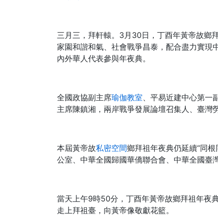
三月三，拜軒轅。3月30日，丁酉年黃帝故鄉
家園和諧和氣、社會戰爭昌泰，配合盡力實現
內外華人代表參與年夜典。
全國政協副主席
瑜伽教室
、平易近建中心第一
主席陳鎮湘，兩岸戰爭發展論壇召集人、臺灣
本屆黃帝故
私密空間
鄉拜祖年夜典仍延續“同根
公室、中華全國歸國華僑聯合會、中華全國臺
當天上午9時50分，丁酉年黃帝故鄉拜祖年夜
走上拜祖臺，向黃帝像敬獻花籃。