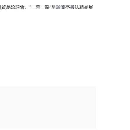
貿易洽談會、“一帶一路”星耀蘭亭書法精品展