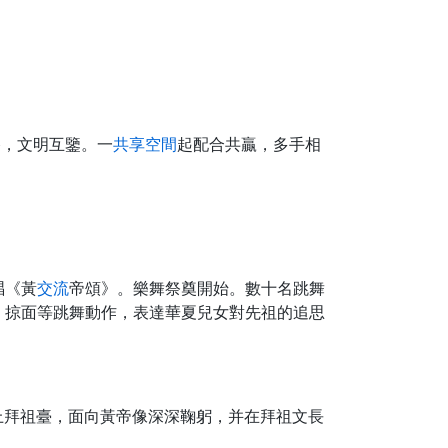
路，文明互鑒。一
共享空間
起配合共贏，多手相
唱《黃
交流
帝頌》。樂舞祭奠開始。數十名跳舞
、掠面等跳舞動作，表達華夏兒女對先祖的追思
上拜祖臺，面向黃帝像深深鞠躬，并在拜祖文長
。