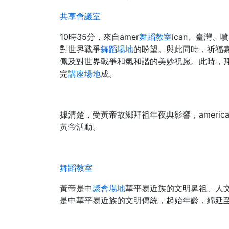
共享會議室
10時35分，來自amer
舞蹈教室
ican、臺灣
對世界戰爭
舞蹈場地
的盼望。與此同時，祈福
佩及對世界戰爭和氣和諧的美妙祝愿。此時，
完
講座場地
成。
據清楚，受黃帝故鄉拜祖年夜典影響，ameri
黃帝活動。
舞蹈教室
黃帝是中
聚會場地
華平易近族的文明鼻祖、人
是中華平易近族的文明傳統，起始年齡，綿延