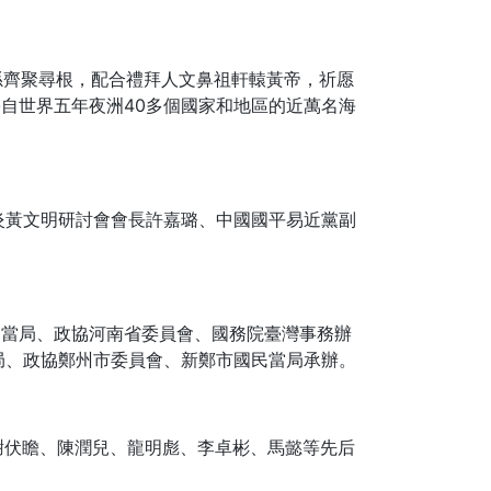
孫齊聚尋根，配合禮拜人文鼻祖軒轅黃帝，祈愿
學
自世界五年夜洲40多個國家和地區的近萬名海
炎黃文明研討會會長許嘉璐、中國國平易近黨副
民當局、政協河南省委員會、國務院臺灣事務辦
局、政協鄭州市委員會、新鄭市國民當局承辦。
謝伏瞻、陳潤兒、龍明彪、李卓彬、馬懿等先后