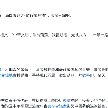
，滿懷崇拜之情“行施拜禮”，深深三鞠躬。
拜祖文：“中華文明，浩浩蕩蕩。我祖勛德，光被八方……一帶一
學
、呂繼宏的帶領下，童聲獨唱團和著莊嚴悅耳的音樂，齊聲高
聚會場地
古樸樂曲，手持現代羽翼，做出踏歌、拜
教學
叩、敬天
優秀炎黃子孫代表，在祈福樹上懸掛祈
教學
福牌，接著，他們登
、和諧及中華平易近族偉年夜
共享會議室
復興中國夢的深深祈福