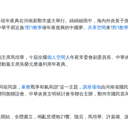
拜祖年夜典在河南新鄭市盛大舉行。綿綿細雨中，海內外炎黃子
中華平易近族
1對1教學
偉年夜復興的中國夢。
共享空間
來
1對1教
副主席馬培華，十屆全國
個人空間
人年夜常委會副委員長、中華
勞動黨主席吳榮元應邀列席年夜典。
同祖同源，
家教
戰爭和氣和諧”這一主題，
講座場地
由河南省國
灣同胞聯誼會、中華炎黃文明研討會等聯合主辦，鄭州市國民當
典開始，全體肅立，鳴亂世禮炮21響。隨后，馬培華、許嘉璐、