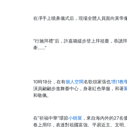
在凈手上噴鼻儀式后，現場全體人員面向黃帝像
“行施拜禮”后，許嘉璐緩步登上拜祖臺，恭讀
牽……”
10時18分，在有
個人空間
名歌頌家張也
1對1教
演員翩翩步進舞臺中心，身著紅色華服，和著
和敬佩。
在“祈福中華”環節
小樹屋
，來自海內外的27名
卷上用印，表達對祖國富強、平易近主、文明