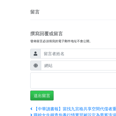
留言
撰寫回覆或留言
發佈留言必須填寫的電子郵件地址不會公開。
文
上
【中華讀書報】當找九宮格共享空間代儒者
一
下
職校女生稱查包養行情實習被設定為男賓洗