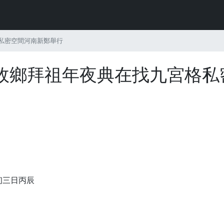
私密空間河南新鄭舉行
故鄉拜祖年夜典在找九宮格私
初三日丙辰