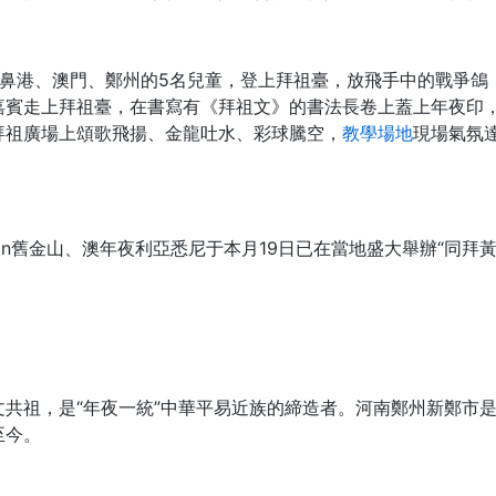
、噴鼻港、澳門、鄭州的5名兒童，登上拜祖臺，放飛手中的戰爭鴿
嘉賓走上拜祖臺，在書寫有《拜祖文》的書法長卷上蓋上年夜印
拜祖廣場上頌歌飛揚、金龍吐水、彩球騰空，
教學場地
現場氣氛
can舊金山、澳年夜利亞悉尼于本月19日已在當地盛大舉辦“同
文共祖，是“年夜一統”中華平易近族的締造者。河南鄭州新鄭市
至今。