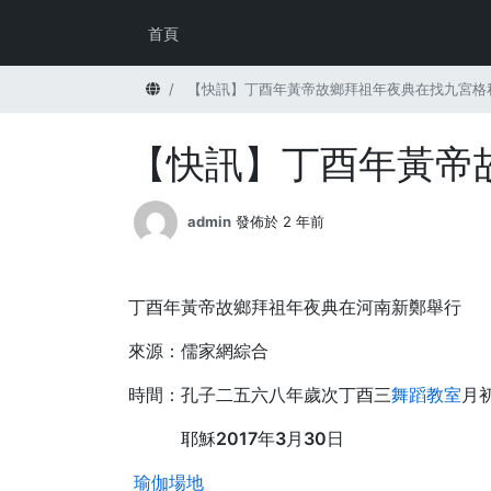
首頁
首頁
【快訊】丁酉年黃帝故鄉拜祖年夜典在找九宮格
【快訊】丁酉年黃帝
admin
發佈於 2 年前
丁酉年黃帝故鄉拜祖年夜典在河南新鄭舉行
來源：儒家網綜合
時間：孔子二五六八年歲次丁酉三
舞蹈教室
月
耶穌2017年3月30日
瑜伽場地