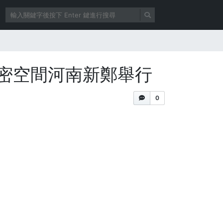
密空間河南新鄭舉行
0