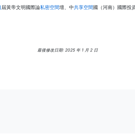
租
屆黃帝文明國際論
私密空間
壇、中
共享空間
國（河南）國際投資
最後修改日期: 2025 年 1 月 2 日