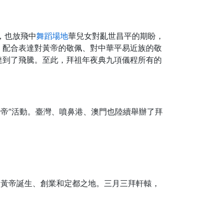
，也放飛中
舞蹈場地
華兒女對亂世昌平的期盼，
，配合表達對黃帝的敬佩、對中華平易近族的敬
達到了飛騰。至此，拜祖年夜典九項儀程所有的
拜黃帝”活動。臺灣、噴鼻港、澳門也陸續舉辦了拜
是黃帝誕生、創業和定都之地。三月三拜軒轅，