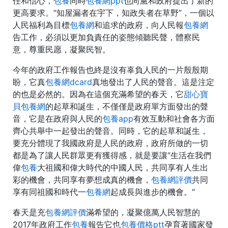
任和信心，
包養
同時
包養網ppt
也向黨和政府提出了新的
更高要求。“知屋漏者在宇下，知政失者在草野”，一個以
人民福利為目標
包養網
和追求的政府，向人民報
包養網
告工作，必須以更加負責任的姿態傾聽民聲，體察民
意，尊重民愿，凝聚民智。
今年的政府工作報告也終是沒有辜負人民的一片殷殷期
盼，它真
包養網dcard
真地發出了人民的聲音。這是注定
的也是必然的。因為在這個充滿希望的春天，它
甜心寶
貝包養網
的起草和誕生，不僅僅是政府單方面發出的聲
音，它是在政府與人民的
包養app
有效互動和社會各方面
齊心共舉中一起發出的聲音。同時，它的起草和誕生，
要充分體現了我國政府是人民的政府，政府所做的一切
都是為了讓人民群眾更有獲得感，就是要讓“生活在我們
偉
包養
大祖國和偉大時代的中國人民，共同享有人生出
彩的機會，共同享有夢想成真的機會，
包養網評價
共同
享有同祖國和時代一
包養網
起成長與進步的機會。”
春天是充
包養網評價
滿希望的，凝聚億萬人民智慧的
2017年政府工作
包養
報告它也
包養價格ptt
孕育著國家發