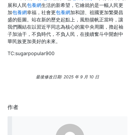
展和人民
包養網
生活的新希望，它繪就的是一幅人民更
加
包養網
幸福，社會更
包養網
加和諧、祖國更加繁榮昌
盛的藍圖。站在新的歷史起點上，風勁揚帆正當時，讓
我們團結在以習近平同志為核心的黨中央周圍，擼起袖
子加油干，不負時代，不負人民，在接續奮斗中開創中
華民族更加美好的未來。
TC:sugarpopular900
最後修改日期: 2025 年 9 月 10 日
作者