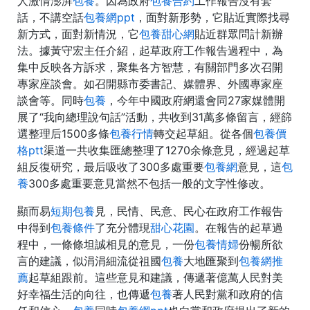
人激情澎湃
包養
。因為政府
包養合約
工作報告沒有套
話，不講空話
包養網ppt
，面對新形勢，它貼近實際找尋
新方式，面對新情況，它
包養甜心網
貼近群眾問計新辦
法。據黃守宏主任介紹，起草政府工作報告過程中，為
集中反映各方訴求，聚集各方智慧，有關部門多次召開
專家座談會。如召開縣市委書記、媒體界、外國專家座
談會等。同時
包養
，今年中國政府網還會同27家媒體開
展了“我向總理說句話”活動，共收到31萬多條留言，經篩
選整理后1500多條
包養行情
轉交起草組。從各個
包養價
格ptt
渠道一共收集匯總整理了1270余條意見，經過起草
組反復研究，最后吸收了300多處重要
包養網
意見，這
包
養
300多處重要意見當然不包括一般的文字性修改。
顯而易
短期包養
見，民情、民意、民心在政府工作報告
中得到
包養條件
了充分體現
甜心花園
。在報告的起草過
程中，一條條坦誠相見的意見，一份
包養情婦
份暢所欲
言的建議，似涓涓細流從祖國
包養
大地匯聚到
包養網推
薦
起草組跟前。這些意見和建議，傳遞著億萬人民對美
好幸福生活的向往，也傳遞
包養
著人民對黨和政府的信