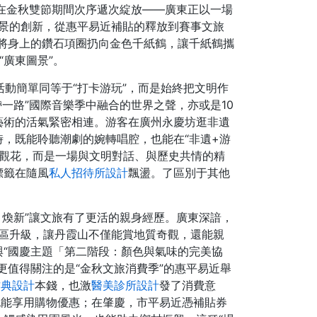
動在金秋雙節期間次序遞次綻放——廣東正以一場
景的創新，從惠平易近補貼的釋放到賽事文旅
立刻將身上的鑽石項圈扔向金色千紙鶴，讓千紙鶴攜
“廣東圖景”。
活動簡單同等于“打卡游玩”，而是始終把文明作
一帶一路”國際音樂季中融合的世界之聲，亦或是10
藝術的活氣緊密相連。游客在廣州永慶坊逛非遺
，既能聆聽潮劇的婉轉唱腔，也能在“非遺+游
馬觀花，而是一場與文明對話、與歷史共情的精
標籤在隨風
私人招待所設計
飄盪。了區別于其他
。煥新”讓文旅有了更活的親身經歷。廣東深諳，
景區升級，讓丹霞山不僅能賞地質奇觀，還能親
“國慶主題「第二階段：顏色與氣味的完美協
值得關注的是“金秋文旅消費季”的惠平易近舉
古典設計
本錢，也激
醫美診所設計
發了消費意
也能享用購物優惠；在肇慶，市平易近憑補貼券