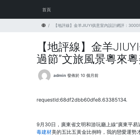
首頁
首頁
【地評線】金羊JIUYI俱意室內設計網評：300
【地評線】金羊JIU
過節”文旅風景粵來粵
admin
發佈於 10 個月前
requestId:68df2dbb60dfe8.63385134.
9月30日，廣東省文明和游玩廳上線“廣東平易
毒建材
美的五比五黃金比例時，我的戀愛運勢