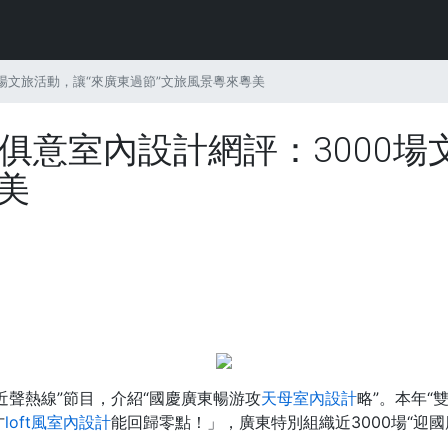
0場文旅活動，讓“來廣東過節”文旅風景粵來粵美
YI俱意室內設計網評：3000
美
近聲熱線”節目，介紹“國慶廣東暢游攻
天母室內設計
略”。本年“
才
loft風室內設計
能回歸零點！」，廣東特別組織近3000場“迎