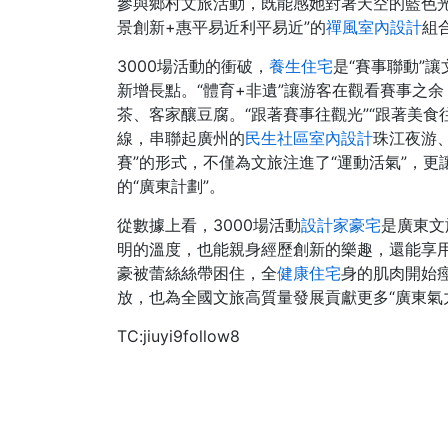
參與鄉村文旅活動，既能感她對著天空的藍色
景創新+惠平易近利平易近”的
禪風室內設計
組
3000場活動的衝破，
養生住宅
是“賽事聯動”
新增長點。“體育+非遺”讓游客在觀看賽事之
茶、客家釀豆腐。“跟著賽事往觀光”“跟著美食
線，串聯起廣州的
民生社區室內設計
珠江夜游
賽”的形式，不僅為文旅注進了“運動活氣”，更
的“廣東計劃”。
從數據上看，3000場活動
設計家豪宅
是廣東文
明的溫度，也能親身經歷創新的樂趣，還能享用
豪被蕾絲絲帶困住，全
健康住宅
身的肌肉開始
放，也為全國文旅高質量發展貢獻更多“廣東氣力
TC:jiuyi9follow8