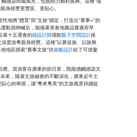
觸感染田園風光，也能助力鄉村振興。這種“場
的親身經歷更豐富、更貼心。
造性地將“體育”與“文旅”綁定，打造出“賽事+”的
在為運動員吶喊后，能循著美食地圖品嘗廣府早
以沿著十五運會的
綠設計師
場館
親子空間設計
路
深度游粵親身經歷。這種“以賽促旅、以旅興
他地區摸索“賽事文旅”供
遊艇設計
給了可借鑒
準回應。當游客在廣東的節日里，既能感觸感染文
。未來，隨著文旅融會的不斷深化，廣東必牛土
貼心的舉措，讓“粵來粵美”的文旅風景持續綻