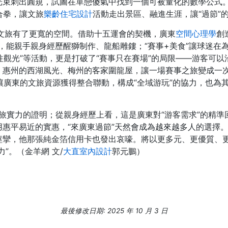
光束刺出圓規，試圖在單戀傻氣中找到一個可被量化的數學公式。
合拳，讓文旅
樂齡住宅設計
活動走出景區、融進生涯，讓“過節”
讓文旅有了更寬的空間。借助十五運會的契機，廣東
空間心理學
創
余，能親手親身經歷醒獅制作、龍船雕鏤；“賽事+美食”讓球迷
往觀光”等活動，更是打破了“賽事只在賽場”的局限——游客可
、惠州的西湖風光、梅州的客家圍龍屋，讓一場賽事之旅變成一次
讓廣東的文旅資源獲得整合聯動，構成“全域游玩”的協力，也為其
旅實力的證明；從親身經歷上看，這是廣東對“游客需求”的精
惠平易近的實惠，“來廣東過節”天然會成為越來越多人的選擇
痙攣，他那張純金箔信用卡也發出哀嚎。將以更多元、更優質、更
”。（金羊網 文/
大直室內設計
郭元鵬）
最後修改日期: 2025 年 10 月 3 日