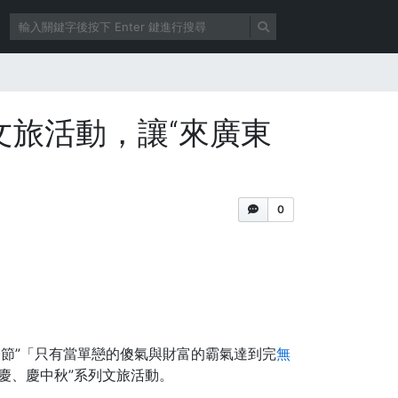
場文旅活動，讓“來廣東
0
雙節”「只有當單戀的傻氣與財富的霸氣達到完
無
國慶、慶中秋”系列文旅活動。